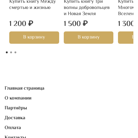
Купить книгу Между
Купить книгу Три
Купить к
смертью и жизнью
волны добровольцев
Многоме
и Новая Земля
Вселенна
1 200 ₽
1 500 ₽
1 300
В корзину
В корзину
В 
Главная страница
О компании
Партнёры
Доставка
Оплата
Контакты