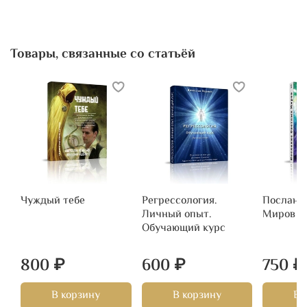
Товары, связанные со статьёй
Чуждый тебе
Регрессология.
Послани
Личный опыт.
Миров
Обучающий курс
800 ₽
600 ₽
750 ₽
В корзину
В корзину
В 