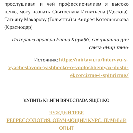
прослушивал и чей профессионализм я высоко
ценю, могу назвать Святослава Игнатьева (Москва),
Татьяну Макарову (Тольятти) и Андрея Котельникова
(Краснодар).
Интервью провела Елена Крумбо́, специально для
сайта «Мир тайн»
Источник:
https://mirtayn.ru/intervyu-s-
vyacheslavom-yashhenko-o-voploshheniyax-dushi-
ekzorcizme-i-spitirizme/
КУПИТЬ КНИГИ ВЯЧЕСЛАВА ЯЩЕНКО
ЧУЖДЫЙ ТЕБЕ
РЕГРЕССОЛОГИЯ. ОБУЧАЮЩИЙ КУРС. ЛИЧНЫЙ
ОПЫТ