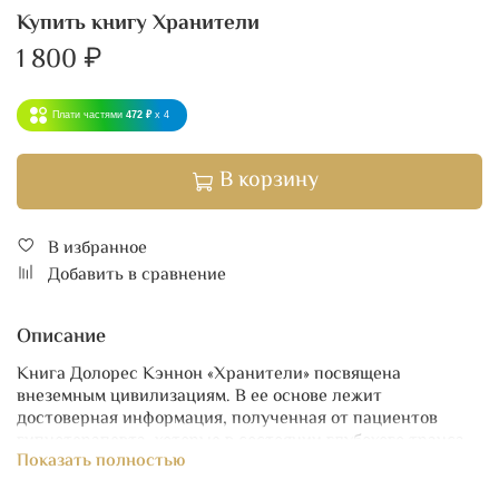
Купить книгу Хранители
1 800 ₽
Плати частями
472 ₽
x 4
В корзину
В избранное
Добавить в сравнение
Описание
Книга Долорес Кэннон «Хранители» посвящена
внеземным цивилизациям. В ее основе лежит
достоверная информация, полученная от пациентов
гипнотерапевта, которые в состоянии глубокого транса
Показать полностью
рассказывали о контактах с иным разумом. Автор не
только приводит записи бесед с контактерами, но и сама