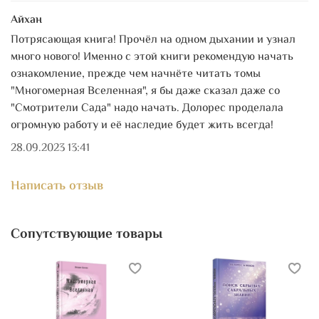
сложному, поэтому их смысл будет понятен каждому.
Айхан
Потрясающая книга! Прочёл на одном дыхании и узнал
много нового! Именно с этой книги рекомендую начать
ознакомление, прежде чем начнёте читать томы
"Многомерная Вселенная", я бы даже сказал даже со
"Смотрители Сада" надо начать. Долорес проделала
огромную работу и её наследие будет жить всегда!
28.09.2023 13:41
Написать отзыв
Сопутствующие товары
Узнайте, почему инопланетяне стирают наши
воспоминания о встречах с ними. Получите
представление о том, как функционируют различные
инопланетные общества и как многочисленные