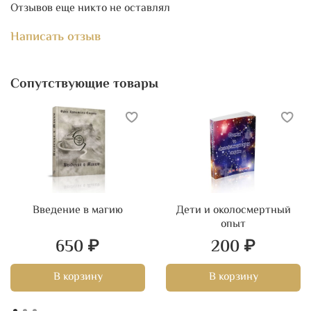
Отзывов еще никто не оставлял
Глава 6.
ЦИКЛ 5
Написать отзыв
Глава 7.
ЦИКЛ 6. АГНИ АУМ
Глава 8.
ЦИКЛ 7
Сопутствующие товары
Глава 9.
ЦИКЛ 8
Глава 10.
ЦИКЛ 9
Глава 11.
ЦИКЛ 10
Заключение
Введение в магию
Дети и околосмертный
Выводы
опыт
650 ₽
200 ₽
В корзину
В корзину