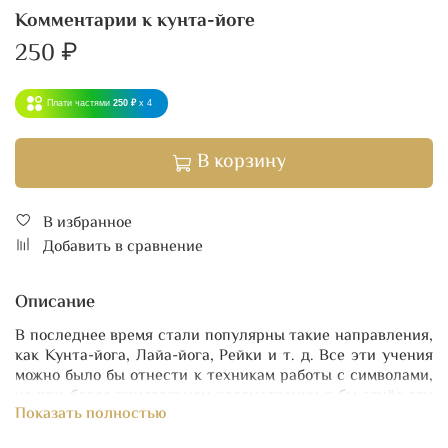
Комментарии к кунта-йоге
250 ₽
Плати частями
250 ₽
x 4
В корзину
В избранное
Добавить в сравнение
Описание
В последнее время стали популярны такие направления,
как Кунта-йога, Лайа-йога, Рейки и т. д. Все эти учения
можно было бы отнести к техникам работы с символами,
но при более пристальном рассмотрении я бы отнёс эти
Показать полностью
направления к магии — магии символов и звуков,
поскольку они носят чисто прикладной, а не йоговский