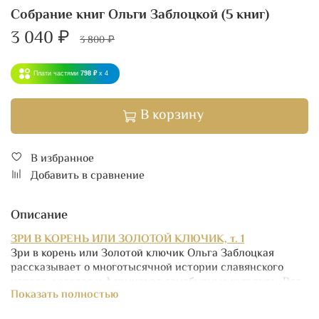
Собрание книг Ольги Заблоцкой (5 книг)
3 040 ₽
3 800 ₽
Плати частями
798 ₽
x 4
В корзину
В избранное
Добавить в сравнение
Описание
ЗРИ В КОРЕНЬ ИЛИ ЗОЛОТОЙ КЛЮЧИК, т. 1
Зри в корень или Золотой ключик Ольга Заблоцкая
рассказывает о многотысячной истории славянского
народа, которая и формирует самобытную культуру. Все
Показать полностью
традиции положены еще в давнее времени, но до сих пор
создают наше мышление, нормы поведения и правила