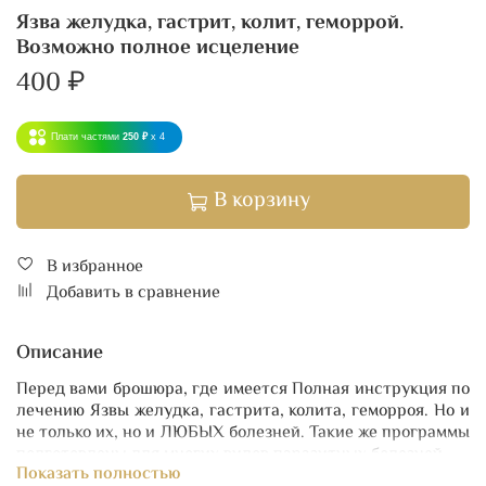
Язва желудка, гастрит, колит, геморрой.
Возможно полное исцеление
400 ₽
Плати частями
250 ₽
x 4
В корзину
В избранное
Добавить в сравнение
Описание
Перед вами брошюра, где имеется Полная инструкция по
лечению Язвы желудка, гастрита, колита, геморроя. Но и
не только их, но и ЛЮБЫХ болезней. Такие же программы
подготовлены для многих видов паразитных болезней.
Показать полностью
Современная Медицина Быстрой Помощи (МБП)