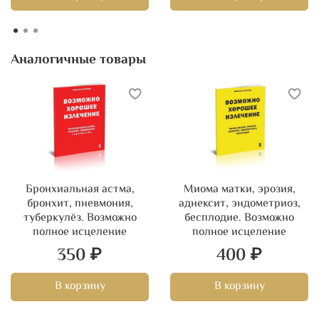
Список паразитарных болезней, которые могут быть
вылечены средствами ВЕДЕЛЬ
Признаки заражения паразитами
Что ослабляет иммунитет и укорачивает нашу жизнь
Аналогичные товары
Сравнительная характеристика аптечных лекарств,
бадов и трав
Бронхиальная астма,
Миома матки, эрозия,
бронхит, пневмония,
аднексит, эндометриоз,
туберкулёз. Возможно
бесплодие. Возможно
полное исцеление
полное исцеление
350 ₽
400 ₽
В корзину
В корзину